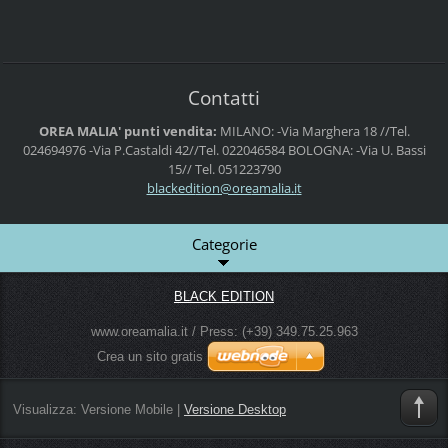
Contatti
OREA MALIA' punti vendita:
MILANO:
-Via Marghera 18 //Tel.
024694976
-Via P.Castaldi 42//Tel. 022046584
BOLOGNA:
-Via U. Bassi
15// Tel. 051223790
blackedi
tion@ore
amalia.i
t
Categorie
BLACK EDITION
www.oreamalia.it / Press: (+39) 349.75.25.963
Crea un sito gratis
Visualizza:
Versione Mobile
|
Versione Desktop