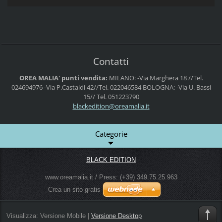
Contatti
OREA MALIA' punti vendita:
MILANO:
-Via Marghera 18 //Tel.
024694976
-Via P.Castaldi 42//Tel. 022046584
BOLOGNA:
-Via U. Bassi
15// Tel. 051223790
blackedi
tion@ore
amalia.i
t
Categorie
BLACK EDITION
www.oreamalia.it / Press: (+39) 349.75.25.963
Crea un sito gratis
Visualizza:
Versione Mobile
|
Versione Desktop